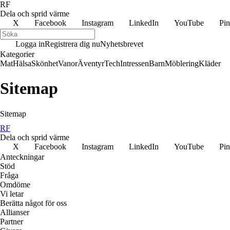
RF
Dela och sprid värme
X
Facebook
Instagram
LinkedIn
YouTube
Pin
Logga in
Registrera dig nu
Nyhetsbrevet
Kategorier
Mat
Hälsa
Skönhet
Vanor
Äventyr
Tech
Intressen
Barn
Möblering
Kläder
Sitemap
Sitemap
RF
Dela och sprid värme
X
Facebook
Instagram
LinkedIn
YouTube
Pin
Anteckningar
Stöd
Fråga
Omdöme
Vi letar
Berätta något för oss
Allianser
Partner